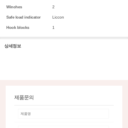
Winches
2
Safe load indicator
Liccon
Hook blocks
1
상세정보
제품문의