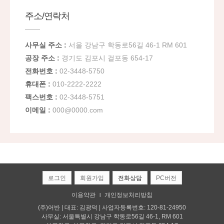
주소/연락처
사무실 주소 :
서울 강남구 학동로56길 46-1 RM 601
공장 주소 :
경기도 김포시 걸포동 654-17
전화번호 :
02-3448-5750
휴대폰 :
010-2222-2222
팩스번호 :
02-3448-5751
이메일 :
000@0000.com
로그인
회원가입
전화상담
PC버전
이용약관
개인정보처리방침
l
(주)어반 | 대표: 김광덕 | 사업자등록번호: 120-81-24950
사무실: 서울특별시 강남구 학동로56길 46-1, RM 601