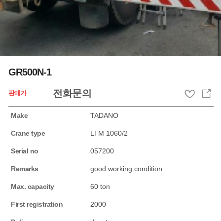
GR500N-1
전화문의
판매가
Make
TADANO
Crane type
LTM 1060/2
Serial no
057200
Remarks
good working condition
Max. capacity
60 ton
First registration
2000