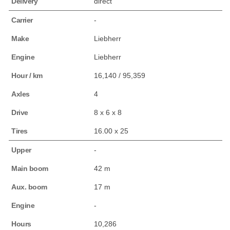
Delivery
direct
Carrier
-
Make
Liebherr
Engine
Liebherr
Hour / km
16,140 / 95,359
Axles
4
Drive
8 x 6 x 8
Tires
16.00 x 25
Upper
-
Main boom
42 m
Aux. boom
17 m
Engine
-
Hours
10,286