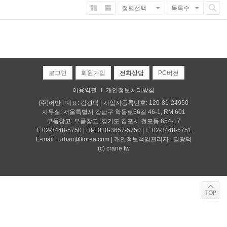
로그인
회원가입
전화상담
PC버전
이용약관
개인정보처리방침
l
(주)어반 | 대표: 김광덕 | 사업자등록번호: 120-81-24950
사무실: 서울특별시 강남구 학동로56길 46-1, RM 601
부품창고: 부품창고: 경기도 김포시 걸포동 654-17
T: 02-3448-5750 | HP: 010-3657-5750 | F: 02-3448-5751
E-mail : urban@korea.com | 개인정보책임관리자 : 김광덕
(c) crane.tw